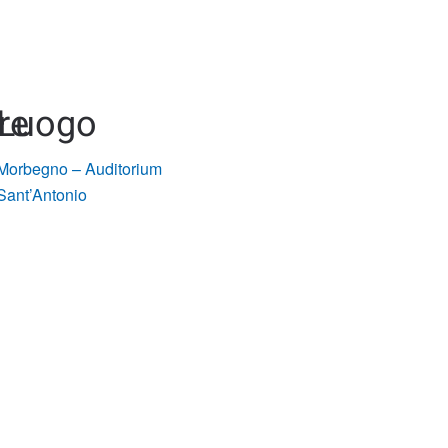
re
Luogo
Morbegno – Auditorium
Sant’Antonio