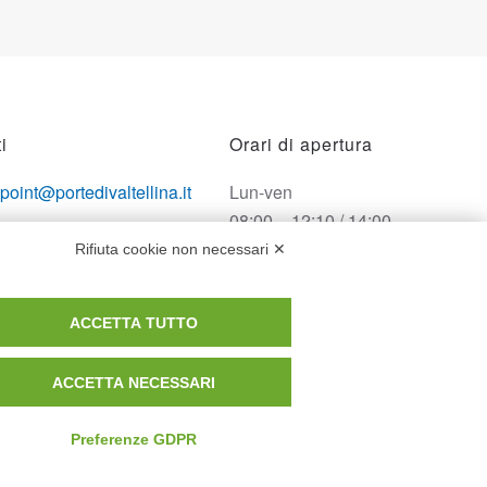
i
Orari di apertura
opoint@portedivaltellina.it
Lun-ven
08:00 – 12:10 / 14:00 –
tedivaltellina@lamiapec.it
18:10
Rifiuta cookie non necessari ✕
 0342 601140
Sabato
ACCETTA TUTTO
08:00 – 12:10
ACCETTA NECESSARI
Domenica e festivi
CHIUSO
Preferenze GDPR