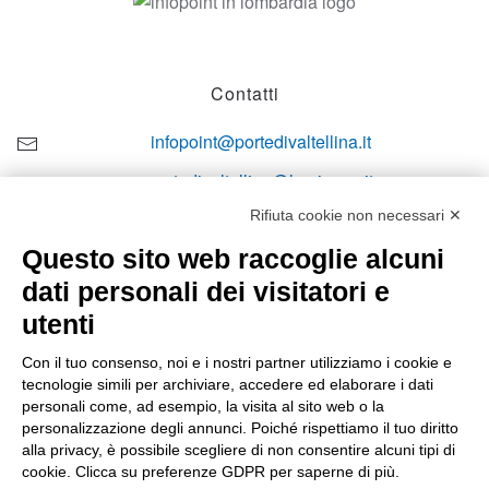
Contatti
infopoint@portedivaltellina.it
portedivaltellina@lamiapec.it
Rifiuta cookie non necessari ✕
+39 0342 601140
Questo sito web raccoglie alcuni
dati personali dei visitatori e
utenti
Orari di apertura
Con il tuo consenso, noi e i nostri partner utilizziamo i cookie e
tecnologie simili per archiviare, accedere ed elaborare i dati
Lun-ven
personali come, ad esempio, la visita al sito web o la
08:00 – 12:10 / 14:00 – 18:10
personalizzazione degli annunci. Poiché rispettiamo il tuo diritto
alla privacy, è possibile scegliere di non consentire alcuni tipi di
Sabato
cookie. Clicca su preferenze GDPR per saperne di più.