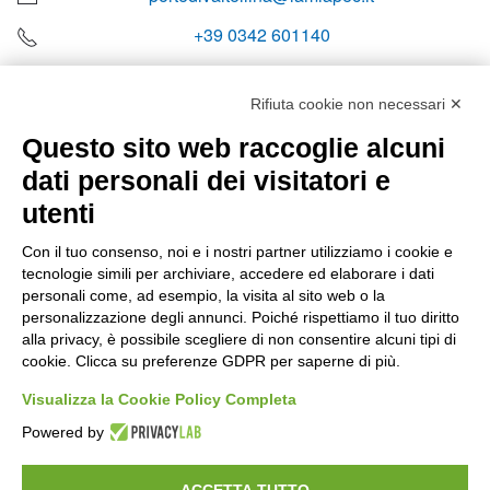
+39 0342 601140
Rifiuta cookie non necessari ✕
Questo sito web raccoglie alcuni
Orari di apertura
dati personali dei visitatori e
Lun-ven
utenti
08:00 – 12:10 / 14:00 – 18:10
Con il tuo consenso, noi e i nostri partner utilizziamo i cookie e
tecnologie simili per archiviare, accedere ed elaborare i dati
Sabato
personali come, ad esempio, la visita al sito web o la
08:00 – 12:10
personalizzazione degli annunci. Poiché rispettiamo il tuo diritto
alla privacy, è possibile scegliere di non consentire alcuni tipi di
cookie. Clicca su preferenze GDPR per saperne di più.
Domenica e festivi
CHIUSO
Visualizza la Cookie Policy Completa
Powered by
ACCETTA TUTTO