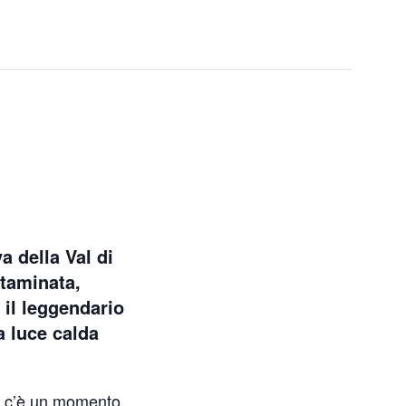
 della Val di
ntaminata,
 il leggendario
a luce calda
ma c’è un momento