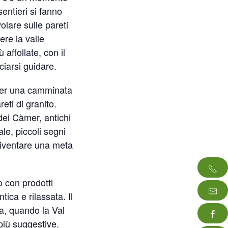
sentieri si fanno
volare sulle pareti
re la valle
 affollate, con il
ciarsi guidare.
per una camminata
reti di granito.
dei Càmer, antichi
rale, piccoli segni
 diventare una meta
o con prodotti
tica e rilassata. Il
ra, quando la Val
più suggestive.