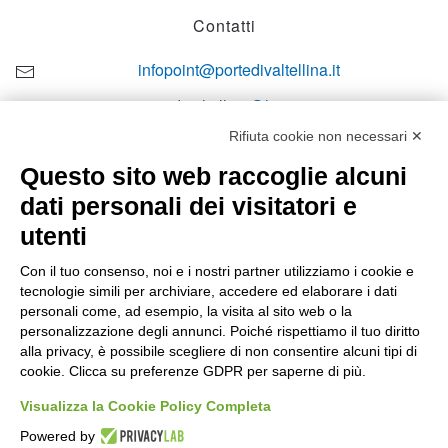
Contatti
infopoint@portedivaltellina.it
portedivaltellina@lamiapec.it
Rifiuta cookie non necessari ✕
+39 0342 601140
Questo sito web raccoglie alcuni
dati personali dei visitatori e
utenti
Orari di apertura
Con il tuo consenso, noi e i nostri partner utilizziamo i cookie e
tecnologie simili per archiviare, accedere ed elaborare i dati
Lun-ven
personali come, ad esempio, la visita al sito web o la
08:00 – 12:10 / 14:00 – 18:10
personalizzazione degli annunci. Poiché rispettiamo il tuo diritto
alla privacy, è possibile scegliere di non consentire alcuni tipi di
Sabato
cookie. Clicca su preferenze GDPR per saperne di più.
08:00 – 12:10
Visualizza la Cookie Policy Completa
Powered by