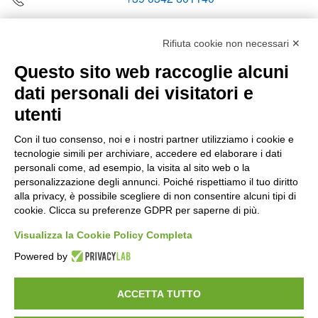
Rifiuta cookie non necessari ✕
Questo sito web raccoglie alcuni
Orari di apertura
dati personali dei visitatori e
Lun-ven
utenti
08:00 – 12:10 / 14:00 – 18:10
Con il tuo consenso, noi e i nostri partner utilizziamo i cookie e
tecnologie simili per archiviare, accedere ed elaborare i dati
Sabato
personali come, ad esempio, la visita al sito web o la
08:00 – 12:10
personalizzazione degli annunci. Poiché rispettiamo il tuo diritto
alla privacy, è possibile scegliere di non consentire alcuni tipi di
cookie. Clicca su preferenze GDPR per saperne di più.
Domenica e festivi
CHIUSO
Visualizza la Cookie Policy Completa
Powered by
ACCETTA TUTTO