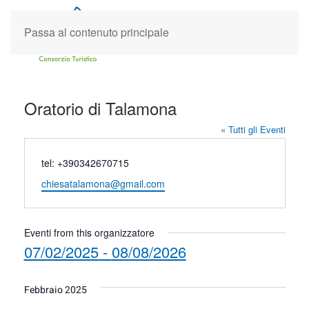
Passa al contenuto principale
Oratorio di Talamona
« Tutti gli Eventi
Telefono
tel: +390342670715
Email
chiesatalamona@gmail.com
Eventi from this organizzatore
07/02/2025
 - 
08/08/2026
Seleziona
la
Febbraio 2025
data.