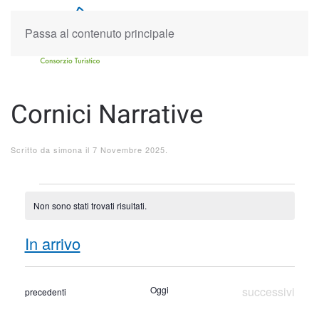
Passa al contenuto principale
Cornici Narrative
Scritto da
simona
il
7 Novembre 2025
.
Eventi
Non sono stati trovati risultati.
Notice
Event
Eve
In arrivo
Cerca
Sommar
Select
Ricer
Vist
date.
Eventi
Oggi
successivi
Eventi
precedenti
Nav
e