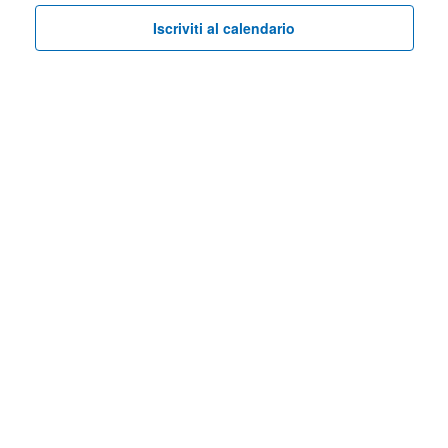
viste
Iscriviti al calendario
Navig