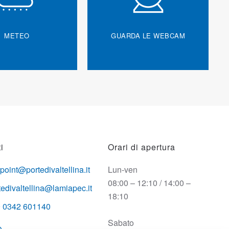
METEO
GUARDA LE WEBCAM
i
Orari di apertura
opoint@portedivaltellina.it
Lun-ven
08:00 – 12:10 / 14:00 –
tedivaltellina@lamiapec.it
18:10
 0342 601140
Sabato