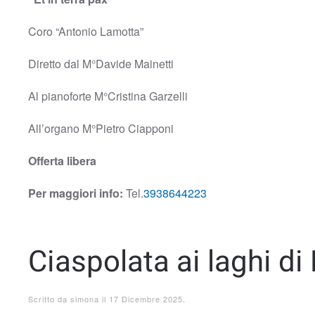
Coro “Antonio Lamotta”
Diretto dal M°Davide Mainetti
Al pianoforte M°Cristina Garzelli
All’organo M°Pietro Ciapponi
Offerta libera
Per maggiori info:
Tel.
3938644223
Ciaspolata ai laghi di
Scritto da
simona
il
17 Dicembre 2025
.