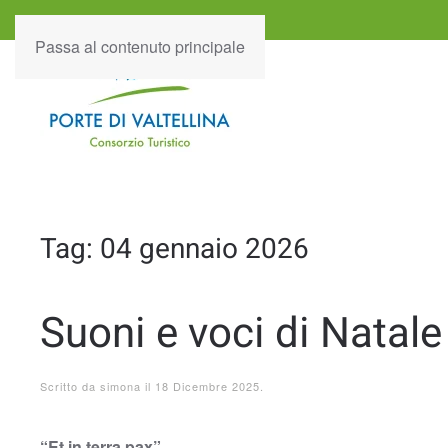
Passa al contenuto principale
Tag:
04 gennaio 2026
Suoni e voci di Natale
Scritto da
simona
il
18 Dicembre 2025
.
“Et in terra pax”