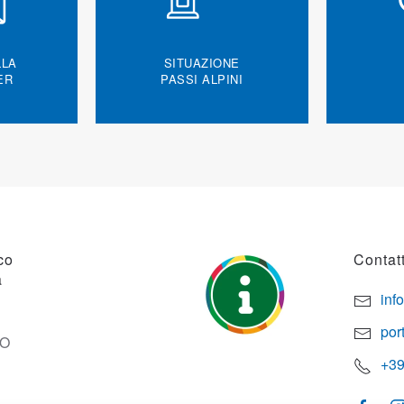
LLA
SITUAZIONE
ER
PASSI ALPINI
co
Contatt
a
inf
por
SO
+39