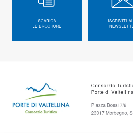
SCARICA
ISCRIVITI A
LE BROCHURE
NEWSLETT
Consorzio Turisti
Porte di Valtellin
Piazza Bossi 7/8
23017 Morbegno, 