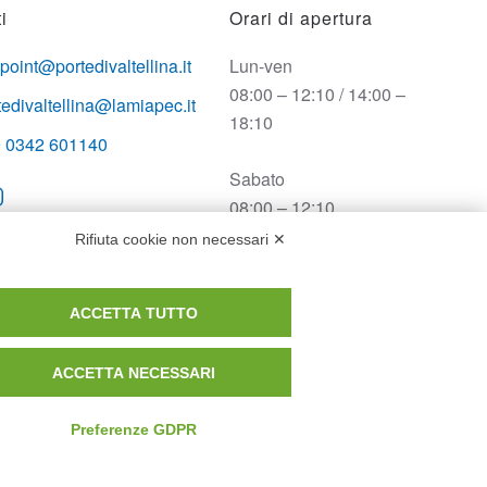
i
Orari di apertura
opoint@portedivaltellina.it
Lun-ven
08:00 – 12:10 / 14:00 –
tedivaltellina@lamiapec.it
18:10
 0342 601140
Sabato
08:00 – 12:10
Rifiuta cookie non necessari ✕
Domenica e festivi
CHIUSO
ACCETTA TUTTO
ACCETTA NECESSARI
Preferenze GDPR
Privacy Policy
Cookie Policy