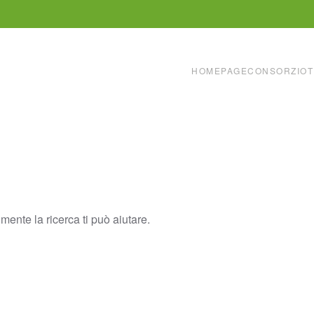
HOMEPAGE
CONSORZIO
T
ente la ricerca ti può aiutare.