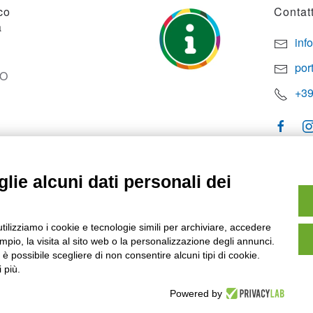
co
Contatt
a
inf
por
SO
+39
lie alcuni dati personali dei
utilizziamo i cookie e tecnologie simili per archiviare, accedere
pio, la visita al sito web o la personalizzazione degli annunci.
, è possibile scegliere di non consentire alcuni tipi di cookie.
 più.
Powered by
owered by
Noratech