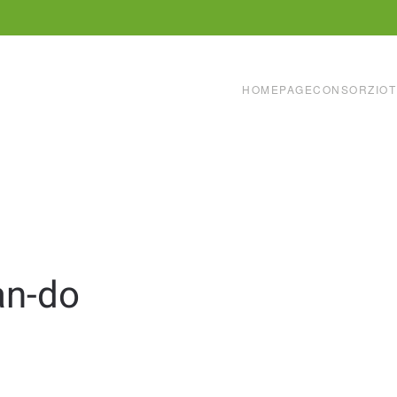
HOMEPAGE
CONSORZIO
T
an-do