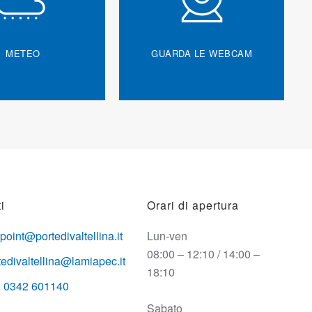
METEO
GUARDA LE WEBCAM
i
Orari di apertura
opoint@portedivaltellina.it
Lun-ven
08:00 – 12:10 / 14:00 –
tedivaltellina@lamiapec.it
18:10
 0342 601140
Sabato