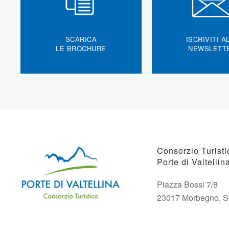
SCARICA
ISCRIVITI A
LE BROCHURE
NEWSLETT
Consorzio Turisti
Porte di Valtellin
Piazza Bossi 7/8
23017 Morbegno, 