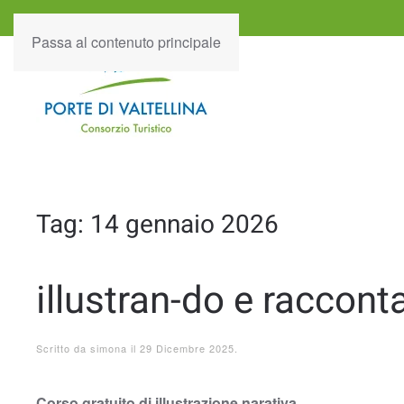
Passa al contenuto principale
Tag:
14 gennaio 2026
illustran-do e raccont
Scritto da
simona
il
29 Dicembre 2025
.
Corso gratuito di illustrazione narativa