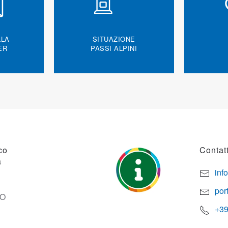
LLA
SITUAZIONE
ER
PASSI ALPINI
co
Contatt
a
inf
por
SO
+39