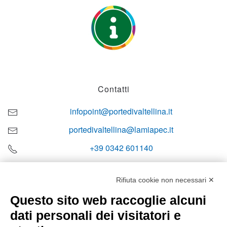
Contatti
infopoint@portedivaltellina.it
portedivaltellina@lamiapec.it
+39 0342 601140
Rifiuta cookie non necessari ✕
Questo sito web raccoglie alcuni
Orari di apertura
dati personali dei visitatori e
Lun-ven