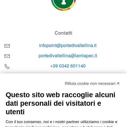
Contatti
infopoint@portedivaltellina.it
portedivaltellina@lamiapec.it
+39 0342 601140
Rifiuta cookie non necessari ✕
Questo sito web raccoglie alcuni
Orari di apertura
dati personali dei visitatori e
Lun-ven
utenti
08:00 – 12:10 / 14:00 – 18:10
Con il tuo consenso, noi e i nostri partner utilizziamo i cookie e