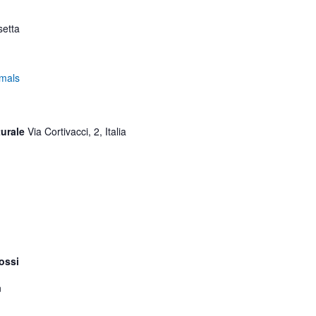
setta
mals
turale
Via Cortivacci, 2, Italia
ossi
n