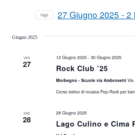
Ricerca
Chiave.
Cerca
e
27 Giugno 2025
 - 
2 
Oggi
Eventi
Seleziona
viste
per
la
Parola
Giugno 2025
Navigazione
data.
Chiave.
12 Giugno 2025
-
30 Giugno 2025
VEN
27
Rock Club ’25
Morbegno - Scuole via Ambrosetti
Via
Corso estivo di musica Pop-Rock per bamb
28 Giugno 2025
SAB
28
Lago Culino e Cima 