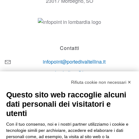
23017 Morbegno, SO
Contatti
infopoint@portedivaltellina.it
portedivaltellina@lamiapec.it
Rifiuta cookie non necessari ✕
+39 0342 601140
Questo sito web raccoglie alcuni
dati personali dei visitatori e
utenti
Orari di apertura
Con il tuo consenso, noi e i nostri partner utilizziamo i cookie e
tecnologie simili per archiviare, accedere ed elaborare i dati
Lun-ven
personali come, ad esempio, la visita al sito web o la