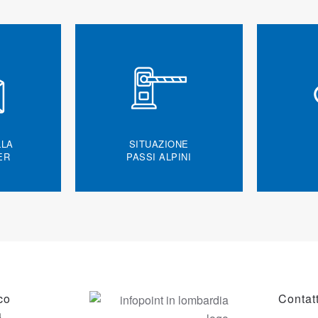
LLA
SITUAZIONE
ER
PASSI ALPINI
co
Contatt
a