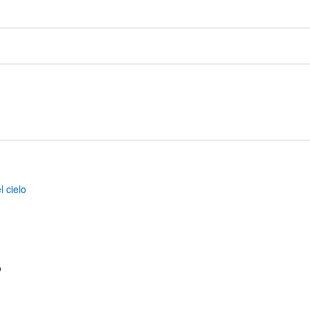
l cielo
o