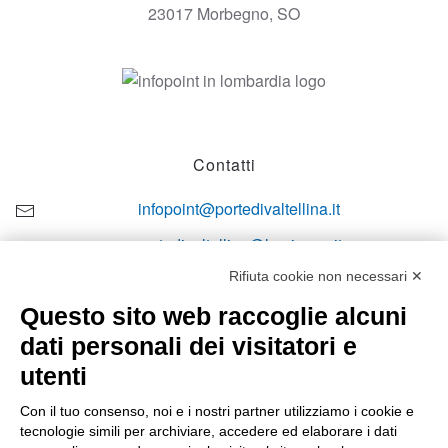
23017 Morbegno, SO
Contatti
infopoint@portedivaltellina.it
portedivaltellina@lamiapec.it
Rifiuta cookie non necessari ✕
+39 0342 601140
Questo sito web raccoglie alcuni
dati personali dei visitatori e
utenti
Orari di apertura
Con il tuo consenso, noi e i nostri partner utilizziamo i cookie e
tecnologie simili per archiviare, accedere ed elaborare i dati
Lun-ven