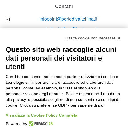
Contatti
infopoint@portedivaltellina.it
portedivaltellina@lamiapec.it
Rifiuta cookie non necessari ✕
+39 0342 601140
Questo sito web raccoglie alcuni
dati personali dei visitatori e
utenti
Orari di apertura
Con il tuo consenso, noi e i nostri partner utilizziamo i cookie e
tecnologie simili per archiviare, accedere ed elaborare i dati
Lun-ven
personali come, ad esempio, la visita al sito web o la
08:00 – 12:10 / 14:00 – 18:10
personalizzazione degli annunci. Poiché rispettiamo il tuo diritto
alla privacy, è possibile scegliere di non consentire alcuni tipi di
Sabato
cookie. Clicca su preferenze GDPR per saperne di più.
08:00 – 12:10
Visualizza la Cookie Policy Completa
Powered by
Domenica e festivi