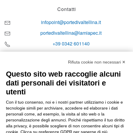
Contatti
infopoint@portedivaltellina.it
portedivaltellina@lamiapec.it
+39 0342 601140
Rifiuta cookie non necessari ✕
Questo sito web raccoglie alcuni
Orari di apertura
dati personali dei visitatori e
Lun-ven
utenti
08:00 – 12:10 / 14:00 – 18:10
Con il tuo consenso, noi e i nostri partner utilizziamo i cookie e
tecnologie simili per archiviare, accedere ed elaborare i dati
Sabato
personali come, ad esempio, la visita al sito web o la
08:00 – 12:10
personalizzazione degli annunci. Poiché rispettiamo il tuo diritto
alla privacy, è possibile scegliere di non consentire alcuni tipi di
cookie. Clicca su preferenze GDPR per saperne di più.