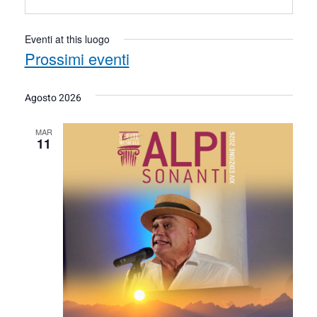
Eventi at this luogo
Prossimi eventi
Seleziona
la
Agosto 2026
data.
MAR
11