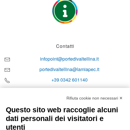
Contatti
infopoint@portedivaltellina.it
portedivaltellina@lamiapec.it
+39 0342 601140
Rifiuta cookie non necessari ✕
Questo sito web raccoglie alcuni
Orari di apertura
dati personali dei visitatori e
Lun-ven
utenti