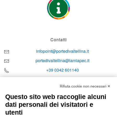
Contatti
infopoint@portedivaltellina.it
portedivaltellina@lamiapec.it
+39 0342 601140
Rifiuta cookie non necessari ✕
Questo sito web raccoglie alcuni
Orari di apertura
dati personali dei visitatori e
Lun-ven
utenti
08:00 – 12:10 / 14:00 – 18:10