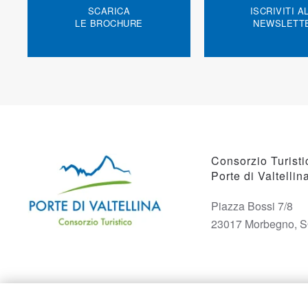
SCARICA
ISCRIVITI A
LE BROCHURE
NEWSLETT
Consorzio Turisti
Porte di Valtellin
Piazza Bossi 7/8
23017 Morbegno, 