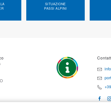
LLA
SITUAZIONE
ER
PASSI ALPINI
co
Contatt
a
inf
por
SO
+39