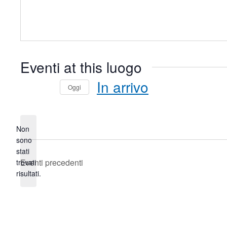
Eventi at this luogo
In arrivo
Oggi
Seleziona
la
data.
Non
sono
stati
Notice
Eventi
precedenti
trovati
risultati.