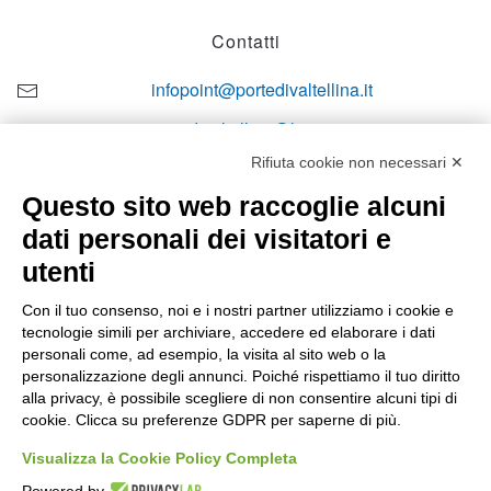
Contatti
infopoint@portedivaltellina.it
portedivaltellina@lamiapec.it
Rifiuta cookie non necessari ✕
+39 0342 601140
Questo sito web raccoglie alcuni
dati personali dei visitatori e
utenti
Orari di apertura
Con il tuo consenso, noi e i nostri partner utilizziamo i cookie e
tecnologie simili per archiviare, accedere ed elaborare i dati
Lun-ven
personali come, ad esempio, la visita al sito web o la
08:00 – 12:10 / 14:00 – 18:10
personalizzazione degli annunci. Poiché rispettiamo il tuo diritto
alla privacy, è possibile scegliere di non consentire alcuni tipi di
Sabato
cookie. Clicca su preferenze GDPR per saperne di più.
08:00 – 12:10
Visualizza la Cookie Policy Completa