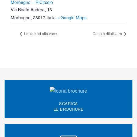
Morbegno – RiCircolo
Via Beato Andrea, 16
Morbegno
,
23017
Italia
+ Google Maps
Letture ad alta voce
Cena a rifiuti zero
SCARICA
LE BROCHURE