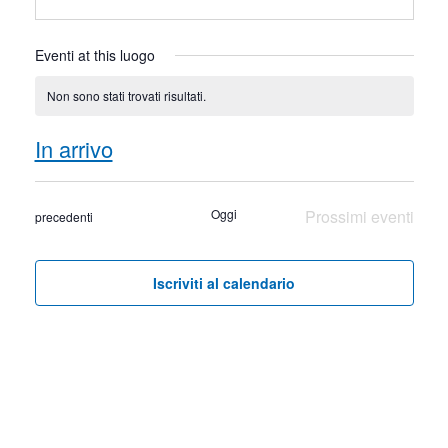
Eventi at this luogo
Non sono stati trovati risultati.
Notice
In arrivo
Seleziona
la
Oggi
Prossimi eventi
Eventi
precedenti
data.
Iscriviti al calendario