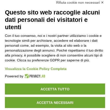
Rifiuta cookie non necessari ✕
Questo sito web raccoglie alcuni
Orari di apertura
dati personali dei visitatori e
Lun-ven
utenti
08:00 – 12:10 / 14:00 – 18:10
Con il tuo consenso, noi e i nostri partner utilizziamo i cookie e
tecnologie simili per archiviare, accedere ed elaborare i dati
Sabato
personali come, ad esempio, la visita al sito web o la
08:00 – 12:10
personalizzazione degli annunci. Poiché rispettiamo il tuo diritto
alla privacy, è possibile scegliere di non consentire alcuni tipi di
cookie. Clicca su preferenze GDPR per saperne di più.
Domenica e festivi
CHIUSO
Visualizza la Cookie Policy Completa
Powered by
ACCETTA TUTTO
ACCETTA NECESSARI
©
2026
Consorzio Turistico Porte di Valtellina. All rights reserved.
Powered by
Noratech