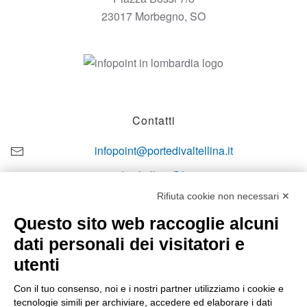
23017 Morbegno, SO
Contatti
infopoint@portedivaltellina.it
portedivaltellina@lamiapec.it
Rifiuta cookie non necessari ✕
+39 0342 601140
Questo sito web raccoglie alcuni
dati personali dei visitatori e
utenti
Orari di apertura
Con il tuo consenso, noi e i nostri partner utilizziamo i cookie e
tecnologie simili per archiviare, accedere ed elaborare i dati
Lun-ven