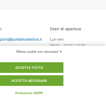
i
Orari di apertura
opoint@portedivaltellina.it
Lun-ven
08:00 – 12:10 / 14:00 –
tedivaltellina@lamiapec.it
18:10
Rifiuta cookie non necessari ✕
 0342 601140
Sabato
ACCETTA TUTTO
08:00 – 12:10
ACCETTA NECESSARI
Domenica e festivi
CHIUSO
Preferenze GDPR
Privacy Policy
Cookie Policy