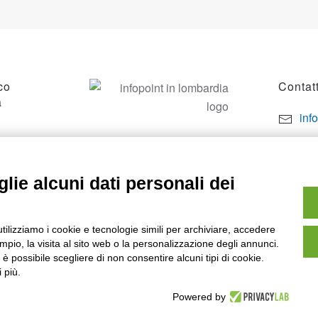
co
Contatt
a
inf
por
SO
+39
lie alcuni dati personali dei
utilizziamo i cookie e tecnologie simili per archiviare, accedere
pio, la visita al sito web o la personalizzazione degli annunci.
, è possibile scegliere di non consentire alcuni tipi di cookie.
 più.
Powered by
owered by
Noratech