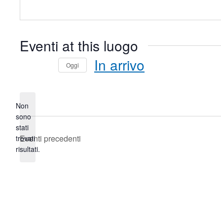
Eventi at this luogo
In arrivo
Oggi
Seleziona
la
data.
Non
sono
stati
Notice
Eventi
precedenti
trovati
risultati.