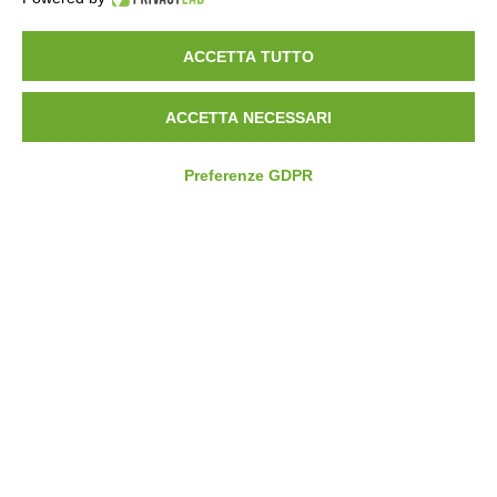
ACCETTA TUTTO
Agrisogno E-bike
ACCETTA NECESSARI
Preferenze GDPR
Ponte nel cielo
Funivie Pescegallo