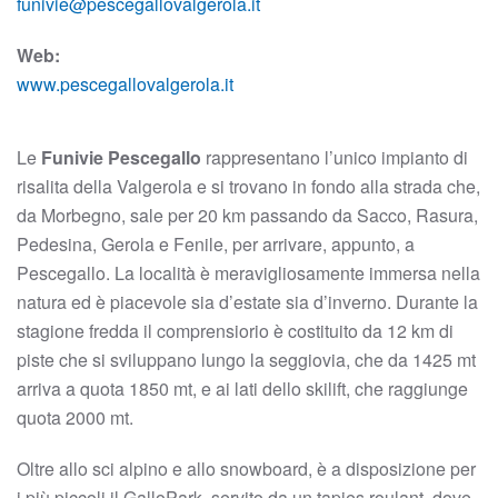
funivie@pescegallovalgerola.it
Web:
www.pescegallovalgerola.it
Le
Funivie Pescegallo
rappresentano l’unico impianto di
risalita della Valgerola e si trovano in fondo alla strada che,
da Morbegno, sale per 20 km passando da Sacco, Rasura,
Pedesina, Gerola e Fenile, per arrivare, appunto, a
Pescegallo. La località è meravigliosamente immersa nella
natura ed è piacevole sia d’estate sia d’inverno. Durante la
stagione fredda il comprensiorio è costituito da 12 km di
piste che si sviluppano lungo la seggiovia, che da 1425 mt
arriva a quota 1850 mt, e ai lati dello skilift, che raggiunge
quota 2000 mt.
Oltre allo sci alpino e allo snowboard, è a disposizione per
i più piccoli il GalloPark, servito da un tapies roulant, dove