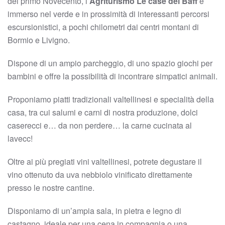
del primo Novecento, l’
Agriturismo Le case dei Baff
è
immerso nel verde e in prossimità di interessanti percorsi
escursionistici, a pochi chilometri dai centri montani di
Bormio e Livigno.
Dispone di un ampio parcheggio, di uno spazio giochi per
bambini e offre la possibilità di incontrare simpatici animali.
Proponiamo piatti tradizionali valtellinesi e specialità della
casa, tra cui salumi e carni di nostra produzione, dolci
caserecci e… da non perdere… la carne cucinata al
lavecc!
Oltre ai più pregiati vini valtellinesi, potrete degustare il
vino ottenuto da uva nebbiolo vinificato direttamente
presso le nostre cantine.
Disponiamo di un’ampia sala, in pietra e legno di
castagno, ideale per una cena in compagnia o una