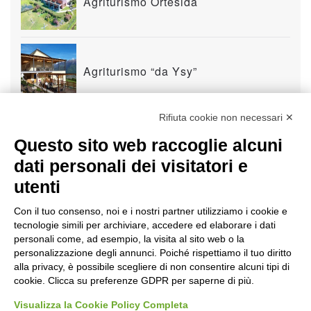
Agriturismo Ortesida
Agriturismo “da Ysy”
Rifiuta cookie non necessari ✕
Agriturismo e fattoria didattica
Questo sito web raccoglie alcuni
Sempreverde
dati personali dei visitatori e
utenti
Agriturismo Luloc
Con il tuo consenso, noi e i nostri partner utilizziamo i cookie e
tecnologie simili per archiviare, accedere ed elaborare i dati
personali come, ad esempio, la visita al sito web o la
personalizzazione degli annunci. Poiché rispettiamo il tuo diritto
alla privacy, è possibile scegliere di non consentire alcuni tipi di
Le Case dei Baff
cookie. Clicca su preferenze GDPR per saperne di più.
Visualizza la Cookie Policy Completa