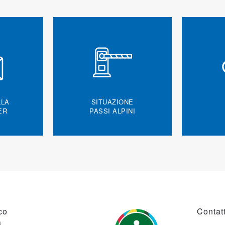
LLA
SITUAZIONE
ER
PASSI ALPINI
co
Contatt
a