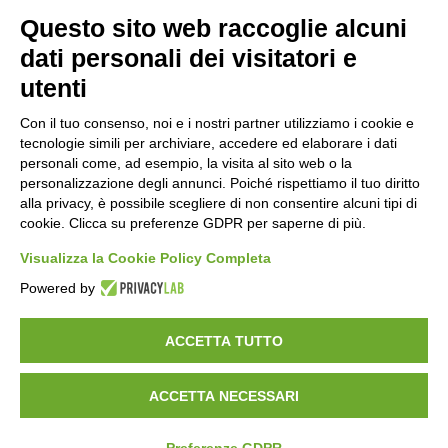
Questo sito web raccoglie alcuni
Orari di apertura
dati personali dei visitatori e
Lun-ven
utenti
08:00 – 12:10 / 14:00 – 18:10
Con il tuo consenso, noi e i nostri partner utilizziamo i cookie e
tecnologie simili per archiviare, accedere ed elaborare i dati
Sabato
personali come, ad esempio, la visita al sito web o la
08:00 – 12:10
personalizzazione degli annunci. Poiché rispettiamo il tuo diritto
alla privacy, è possibile scegliere di non consentire alcuni tipi di
cookie. Clicca su preferenze GDPR per saperne di più.
Domenica e festivi
CHIUSO
Visualizza la Cookie Policy Completa
Powered by
ACCETTA TUTTO
ACCETTA NECESSARI
©
2026
Consorzio Turistico Porte di Valtellina. All rights reserved.
Powered by
Noratech