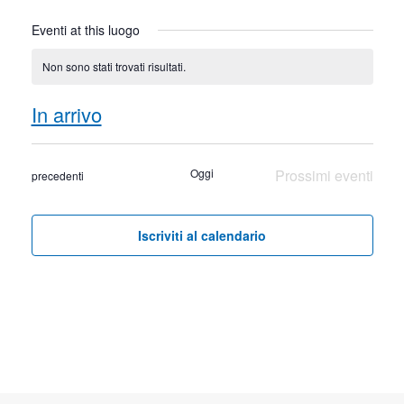
Eventi at this luogo
Non sono stati trovati risultati.
Notice
In arrivo
Seleziona
la
Oggi
Prossimi eventi
Eventi
precedenti
data.
Iscriviti al calendario