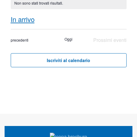
Non sono stati trovati risultati.
Notice
In arrivo
Seleziona
la
Oggi
Prossimi eventi
Eventi
precedenti
data.
Iscriviti al calendario