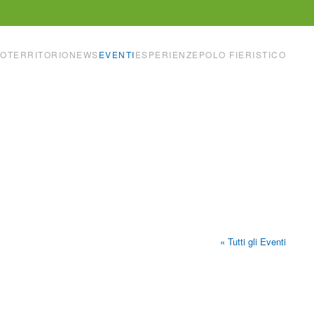
IO
TERRITORIO
NEWS
EVENTI
ESPERIENZE
POLO FIERISTICO
« Tutti gli Eventi