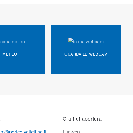
METEO
GUARDA LE WEBCAM
i
Orari di apertura
int@portedivaltellina.it
Lun-ven