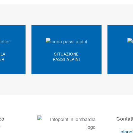
LLA
SITUAZIONE
ER
PASSI ALPINI
co
Contatt
a
infopo