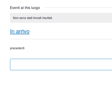
Eventi at this luogo
Non sono stati trovati risultati.
Notice
In arrivo
Seleziona
la
Eventi
precedenti
data.