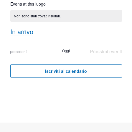
Eventi at this luogo
Non sono stati trovati risultati.
Notice
In arrivo
Seleziona
la
Oggi
Prossimi eventi
Eventi
precedenti
data.
Iscriviti al calendario