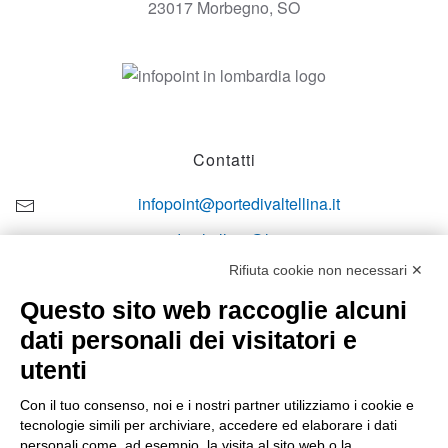
23017 Morbegno, SO
Contatti
infopoint@portedivaltellina.it
portedivaltellina@lamiapec.it
Rifiuta cookie non necessari ✕
+39 0342 601140
Questo sito web raccoglie alcuni
dati personali dei visitatori e
utenti
Orari di apertura
Con il tuo consenso, noi e i nostri partner utilizziamo i cookie e
tecnologie simili per archiviare, accedere ed elaborare i dati
Lun-ven
personali come, ad esempio, la visita al sito web o la