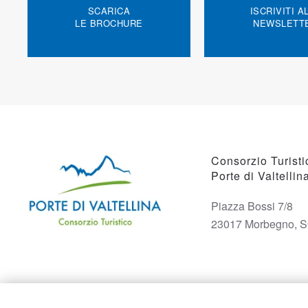
SCARICA
ISCRIVITI A
LE BROCHURE
NEWSLETT
Consorzio Turisti
Porte di Valtellin
Piazza Bossi 7/8
23017 Morbegno, 