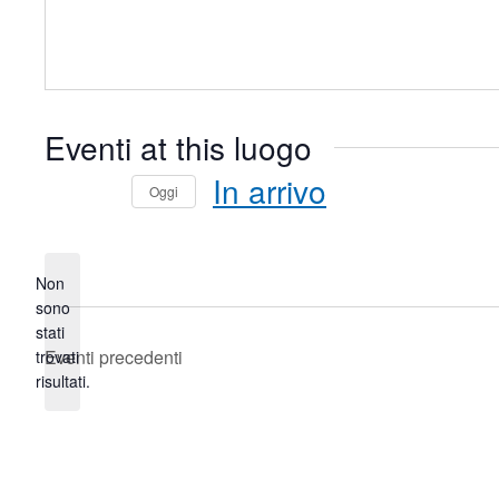
Eventi at this luogo
In arrivo
Oggi
Seleziona
la
data.
Non
sono
stati
Notice
Eventi
precedenti
trovati
risultati.