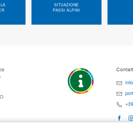
LLA
SITUAZIONE
ER
PASSI ALPINI
co
Contatt
a
inf
por
SO
+39