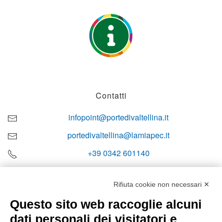
Contatti
infopoint@portedivaltellina.it
portedivaltellina@lamiapec.it
+39 0342 601140
Rifiuta cookie non necessari ✕
Questo sito web raccoglie alcuni
Orari di apertura
dati personali dei visitatori e