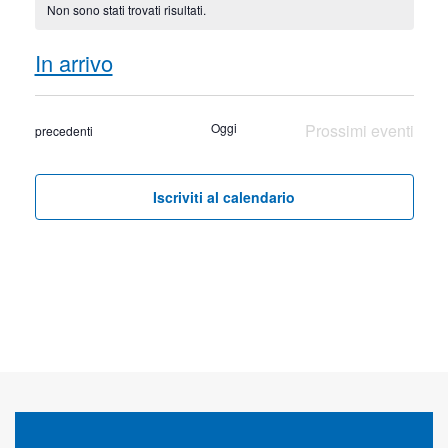
Non sono stati trovati risultati.
Notice
In arrivo
Seleziona
la
Oggi
Prossimi eventi
Eventi
precedenti
data.
Iscriviti al calendario