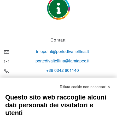
Contatti
infopoint@portedivaltellina.it
portedivaltellina@lamiapec.it
+39 0342 601140
Rifiuta cookie non necessari ✕
Questo sito web raccoglie alcuni
Orari di apertura
dati personali dei visitatori e
Lun-ven
utenti