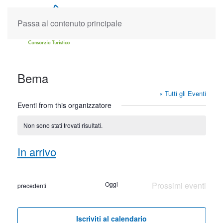
Passa al contenuto principale
Bema
« Tutti gli Eventi
Eventi from this organizzatore
Non sono stati trovati risultati.
Notice
In arrivo
Seleziona
la
Oggi
Prossimi eventi
Eventi
precedenti
data.
Iscriviti al calendario