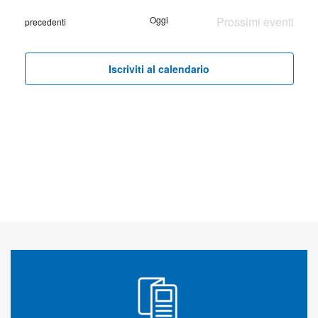
la
Oggi
Prossimi eventi
Eventi
precedenti
data.
Iscriviti al calendario