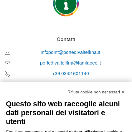
Contatti
infopoint@portedivaltellina.it
portedivaltellina@lamiapec.it
+39 0342 601140
Rifiuta cookie non necessari ✕
Questo sito web raccoglie alcuni
Orari di apertura
dati personali dei visitatori e
Lun-ven
utenti
08:00 – 12:10 / 14:00 – 18:10
Con il tuo consenso, noi e i nostri partner utilizziamo i cookie e