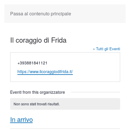
Passa al contenuto principale
Il coraggio di Frida
« Tutti gli Eventi
Telefono
+393881841121
Website
https://www.ilcoraggiodifrida.it/
Eventi from this organizzatore
Non sono stati trovati risultati.
Notice
In arrivo
Seleziona