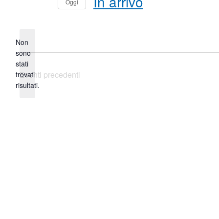
In arrivo
Oggi
Seleziona
la
data.
Non
sono
stati
Notice
Eventi
precedenti
trovati
risultati.