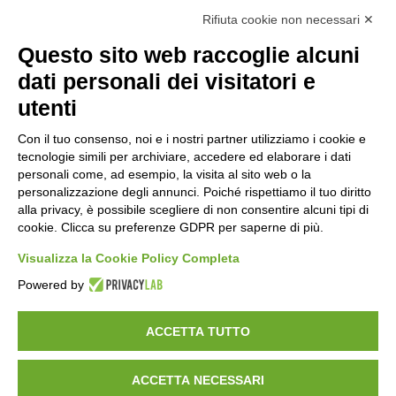
Rifiuta cookie non necessari ✕
Questo sito web raccoglie alcuni
Orari di apertura
dati personali dei visitatori e
Lun-ven
utenti
08:00 – 12:10 / 14:00 – 18:10
Con il tuo consenso, noi e i nostri partner utilizziamo i cookie e
tecnologie simili per archiviare, accedere ed elaborare i dati
Sabato
personali come, ad esempio, la visita al sito web o la
08:00 – 12:10
personalizzazione degli annunci. Poiché rispettiamo il tuo diritto
alla privacy, è possibile scegliere di non consentire alcuni tipi di
cookie. Clicca su preferenze GDPR per saperne di più.
Domenica e festivi
CHIUSO
Visualizza la Cookie Policy Completa
Powered by
ACCETTA TUTTO
ACCETTA NECESSARI
©
2026
Consorzio Turistico Porte di Valtellina. All rights reserved.