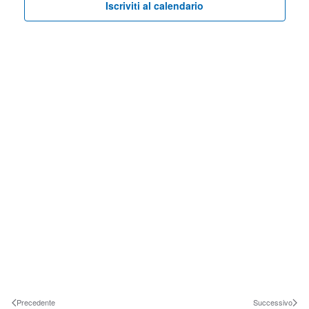
viste
Iscriviti al calendario
Navig
Precedente
Successivo