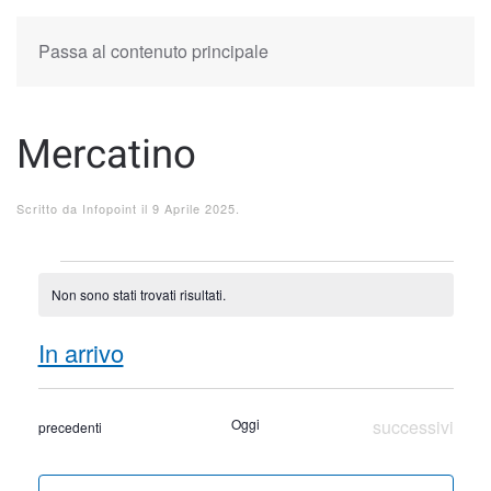
Passa al contenuto principale
Mercatino
Scritto da
Infopoint
il
9 Aprile 2025
.
Eventi
Non sono stati trovati risultati.
Notice
Event
Eve
In arrivo
Cerca
Sommar
Select
Ricer
Vist
date.
Eventi
Oggi
successivi
Eventi
precedenti
Nav
e