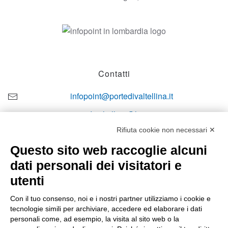
Contatti
infopoint@portedivaltellina.it
portedivaltellina@lamiapec.it
Rifiuta cookie non necessari ✕
+39 0342 601140
Questo sito web raccoglie alcuni
dati personali dei visitatori e
utenti
Orari di apertura
Con il tuo consenso, noi e i nostri partner utilizziamo i cookie e
tecnologie simili per archiviare, accedere ed elaborare i dati
Lun-ven
personali come, ad esempio, la visita al sito web o la
08:00 – 12:10 / 14:00 – 18:10