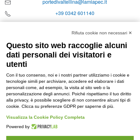
portedivaltellina@lamiapec.it
+39 0342 601140
Rifiuta cookie non necessari ✕
Questo sito web raccoglie alcuni
Orari di apertura
dati personali dei visitatori e
Lun-ven
utenti
08:00 – 12:10 / 14:00 – 18:10
Con il tuo consenso, noi e i nostri partner utilizziamo i cookie e
tecnologie simili per archiviare, accedere ed elaborare i dati
Sabato
personali come, ad esempio, la visita al sito web o la
08:00 – 12:10
personalizzazione degli annunci. Poiché rispettiamo il tuo diritto
alla privacy, è possibile scegliere di non consentire alcuni tipi di
cookie. Clicca su preferenze GDPR per saperne di più.
Domenica e festivi
CHIUSO
Visualizza la Cookie Policy Completa
Powered by