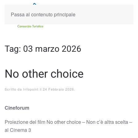
Passa al contenuto principale
Tag:
03 marzo 2026
No other choice
Scritto da
Infopoint
il
24 Febbraio 2026
.
Cineforum
Proiezione del film No other choice – Non c’è altra scelta –
al Cinema 3