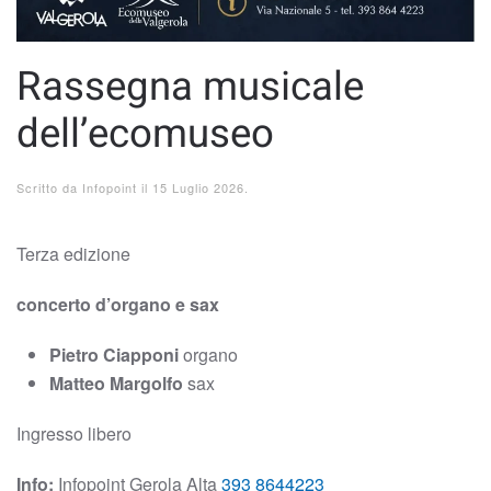
Rassegna musicale
dell’ecomuseo
Scritto da
Infopoint
il
15 Luglio 2026
.
Terza edizione
concerto d’organo e sax
Pietro Ciapponi
organo
Matteo Margolfo
sax
Ingresso libero
Info:
Infopoint Gerola Alta
393 8644223