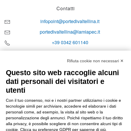
Contatti
infopoint@portedivaltellina.it
portedivaltellina@lamiapec.it
+39 0342 601140
Rifiuta cookie non necessari ✕
Questo sito web raccoglie alcuni
Orari di apertura
dati personali dei visitatori e
Lun-ven
utenti
08:00 – 12:10 / 14:00 – 18:10
Con il tuo consenso, noi e i nostri partner utilizziamo i cookie e
tecnologie simili per archiviare, accedere ed elaborare i dati
Sabato
personali come, ad esempio, la visita al sito web o la
08:00 – 12:10
personalizzazione degli annunci. Poiché rispettiamo il tuo diritto
alla privacy, è possibile scegliere di non consentire alcuni tipi di
cookie. Clicca su preferenze GDPR per saperne di più.