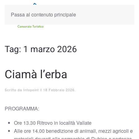
Passa al contenuto principale
Tag:
1 marzo 2026
Ciamà l’erba
Scritto da
Infopoint
il
18 Febbraio 2026
.
PROGRAMMA:
Ore 13.30 Ritrovo in località Vallate
Alle ore 14.00 benedizione di animali, mezzi agricoli e
motocicli davanti alla parrocchia di Dubino e partenza