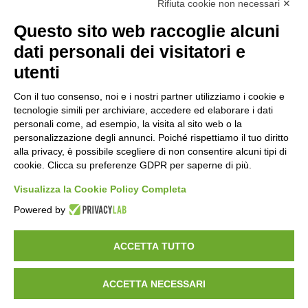
Rifiuta cookie non necessari ✕
Questo sito web raccoglie alcuni
Orari di apertura
dati personali dei visitatori e
Lun-ven
utenti
08:00 – 12:10 / 14:00 – 18:10
Con il tuo consenso, noi e i nostri partner utilizziamo i cookie e
tecnologie simili per archiviare, accedere ed elaborare i dati
Sabato
personali come, ad esempio, la visita al sito web o la
08:00 – 12:10
personalizzazione degli annunci. Poiché rispettiamo il tuo diritto
alla privacy, è possibile scegliere di non consentire alcuni tipi di
cookie. Clicca su preferenze GDPR per saperne di più.
Domenica e festivi
CHIUSO
Visualizza la Cookie Policy Completa
Powered by
ACCETTA TUTTO
ACCETTA NECESSARI
©
2026
Consorzio Turistico Porte di Valtellina. All rights reserved.
Powered by
Noratech