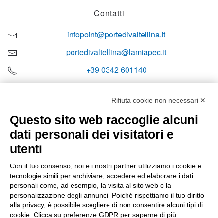
Contatti
infopoint@portedivaltellina.it
portedivaltellina@lamiapec.it
+39 0342 601140
Rifiuta cookie non necessari ✕
Questo sito web raccoglie alcuni
Orari di apertura
dati personali dei visitatori e
Lun-ven
utenti
08:00 – 12:10 / 14:00 – 18:10
Con il tuo consenso, noi e i nostri partner utilizziamo i cookie e
tecnologie simili per archiviare, accedere ed elaborare i dati
Sabato
personali come, ad esempio, la visita al sito web o la
08:00 – 12:10
personalizzazione degli annunci. Poiché rispettiamo il tuo diritto
alla privacy, è possibile scegliere di non consentire alcuni tipi di
cookie. Clicca su preferenze GDPR per saperne di più.