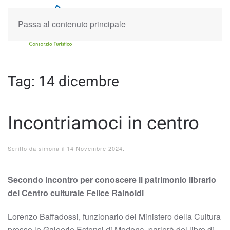
Passa al contenuto principale
Tag:
14 dicembre
Incontriamoci in centro
Scritto da
simona
il
14 Novembre 2024
.
Secondo incontro per conoscere il patrimonio librario
del Centro culturale Felice Rainoldi
Lorenzo Baffadossi, funzionario del Ministero della Cultura
presso le Galeerie Estensi di Modena, parlerà del libro di