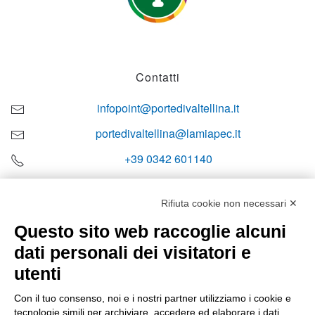
Contatti
infopoint@portedivaltellina.it
portedivaltellina@lamiapec.it
+39 0342 601140
Rifiuta cookie non necessari ✕
Questo sito web raccoglie alcuni
Orari di apertura
dati personali dei visitatori e
Lun-ven
utenti
08:00 – 12:10 / 14:00 – 18:10
Con il tuo consenso, noi e i nostri partner utilizziamo i cookie e
tecnologie simili per archiviare, accedere ed elaborare i dati