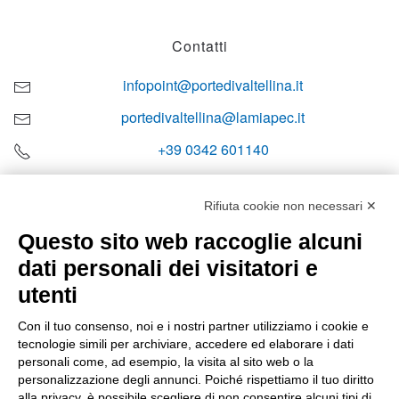
Contatti
infopoint@portedivaltellina.it
portedivaltellina@lamiapec.it
+39 0342 601140
Rifiuta cookie non necessari ✕
Questo sito web raccoglie alcuni
Orari di apertura
dati personali dei visitatori e
Lun-ven
utenti
08:00 – 12:10 / 14:00 – 18:10
Con il tuo consenso, noi e i nostri partner utilizziamo i cookie e
tecnologie simili per archiviare, accedere ed elaborare i dati
Sabato
personali come, ad esempio, la visita al sito web o la
08:00 – 12:10
personalizzazione degli annunci. Poiché rispettiamo il tuo diritto
alla privacy, è possibile scegliere di non consentire alcuni tipi di