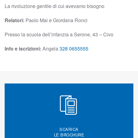
La rivoluzione gentile di cui avevamo bisogno
Relatori:
Paolo Mai e Giordana Ronci
Presso la scuola dell’infanzia a Serone, 43 – Civo
Info e iscrizioni:
Angela
328 0655555
SCARICA
LE BROCHURE