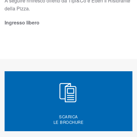
A seguire rinfresco offerto da Tipi&Co e Eden Il Ristorante
della Pizza.
Ingresso libero
SCARICA
LE BROCHURE