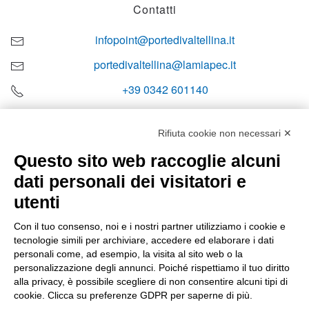
Contatti
infopoint@portedivaltellina.it
portedivaltellina@lamiapec.it
+39 0342 601140
Rifiuta cookie non necessari ✕
Questo sito web raccoglie alcuni
Orari di apertura
dati personali dei visitatori e
Lun-ven
utenti
08:00 – 12:10 / 14:00 – 18:10
Con il tuo consenso, noi e i nostri partner utilizziamo i cookie e
tecnologie simili per archiviare, accedere ed elaborare i dati
Sabato
personali come, ad esempio, la visita al sito web o la
08:00 – 12:10
personalizzazione degli annunci. Poiché rispettiamo il tuo diritto
alla privacy, è possibile scegliere di non consentire alcuni tipi di
cookie. Clicca su preferenze GDPR per saperne di più.
Domenica e festivi