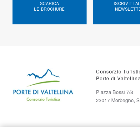
SCARICA
ISCRIVITI A
LE BROCHURE
NEWSLETT
Consorzio Turisti
Porte di Valtellin
Piazza Bossi 7/8
23017 Morbegno, 