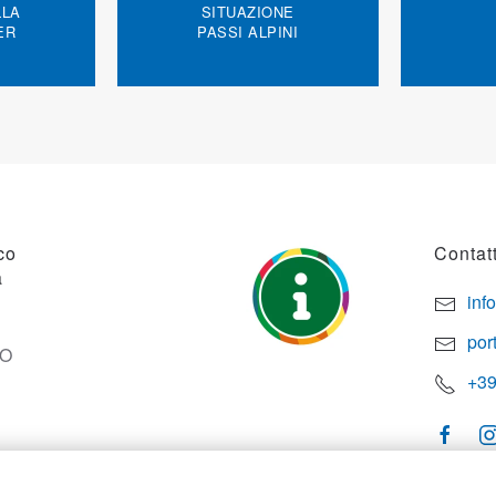
LLA
SITUAZIONE
ER
PASSI ALPINI
co
Contatt
a
inf
por
SO
+39