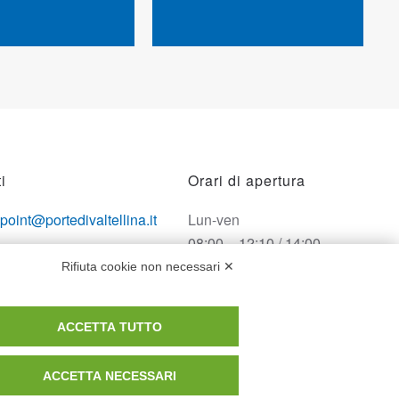
i
Orari di apertura
opoint@portedivaltellina.it
Lun-ven
08:00 – 12:10 / 14:00 –
tedivaltellina@lamiapec.it
18:10
Rifiuta cookie non necessari ✕
 0342 601140
Sabato
ACCETTA TUTTO
08:00 – 12:10
ACCETTA NECESSARI
Domenica e festivi