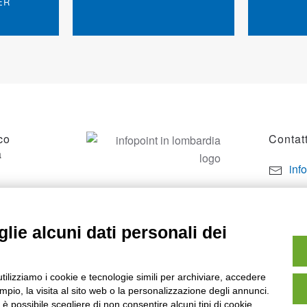
ER
co
Contatt
a
inf
por
SO
+39
lie alcuni dati personali dei
utilizziamo i cookie e tecnologie simili per archiviare, accedere
pio, la visita al sito web o la personalizzazione degli annunci.
, è possibile scegliere di non consentire alcuni tipi di cookie.