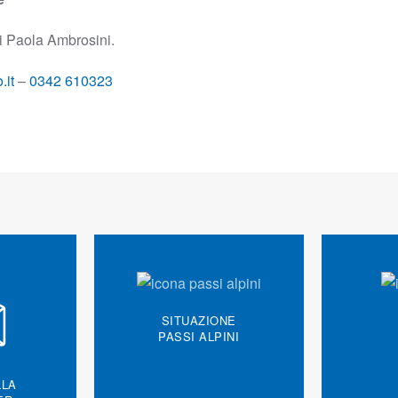
di Paola Ambrosini.
.it
–
0342 610323
SITUAZIONE
PASSI ALPINI
LLA