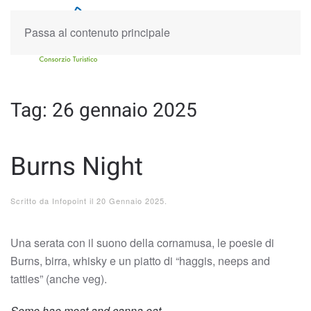
Passa al contenuto principale
Tag:
26 gennaio 2025
Burns Night
Scritto da
Infopoint
il
20 Gennaio 2025
.
Una serata con il suono della cornamusa, le poesie di
Burns, birra, whisky e un piatto di “haggis, neeps and
tatties” (anche veg).
Some hae meat and canna eat,