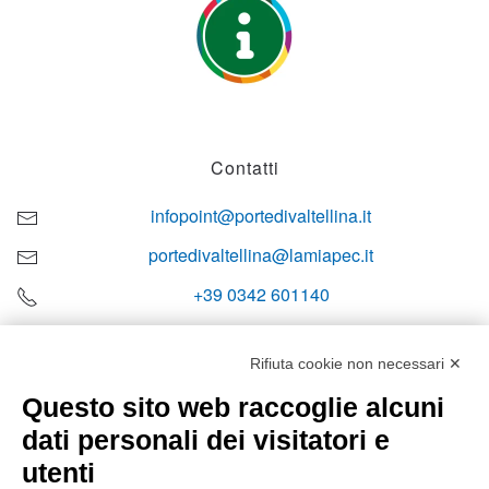
Contatti
infopoint@portedivaltellina.it
portedivaltellina@lamiapec.it
+39 0342 601140
Rifiuta cookie non necessari ✕
Questo sito web raccoglie alcuni
Orari di apertura
dati personali dei visitatori e
Lun-ven
utenti